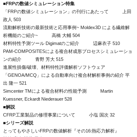
■FRPの数値シミュレーション特集
「FRPの数値シミュレーション」の刊行にあたって 上田
政人 503
流動解析技術の最新技術と応用事例~ Moldex3D による繊維解
析機能のご紹介~ 高橋 大輔 504
材料特性予測ツール Digimatのご紹介 辺麻衣子 510
PAM-COMPOSITESによる複合材成形プロセスシミュレーショ
ンの紹介 青野 芳大 515
進展性損傷/破壊、材料特性評価解析ソフトウェア
「GENOA/MCQ」による自動車向け複合材解析事例の紹介 平
出 隆一 521
Simcenter TMによる複合材料の性能予測 Martin
Kuessner, Eckardt Niederauer 528
■解説
CFRP工業製品の修理事業について 小塩 国次 32
■シリーズ解説
とってもやさしいFRPの数値解析『その16:熱応力解析』