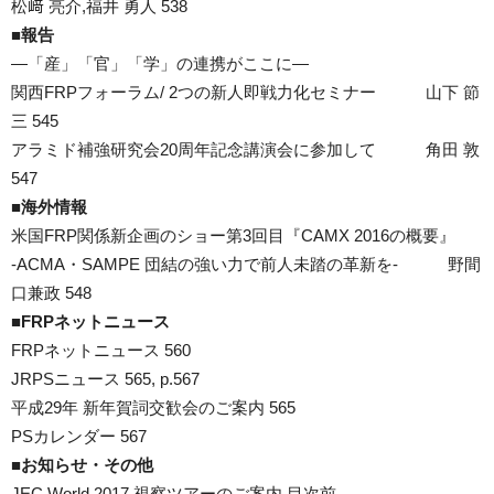
松﨑 亮介,福井 勇人 538
■報告
―「産」「官」「学」の連携がここに―
関西FRPフォーラム/ 2つの新人即戦力化セミナー 山下 節
三 545
アラミド補強研究会20周年記念講演会に参加して 角田 敦
547
■海外情報
米国FRP関係新企画のショー第3回目『CAMX 2016の概要』
-ACMA・SAMPE 団結の強い力で前人未踏の革新を- 野間
口兼政 548
■FRPネットニュース
FRPネットニュース 560
JRPSニュース 565, p.567
平成29年 新年賀詞交歓会のご案内 565
PSカレンダー 567
■お知らせ・その他
JEC World 2017 視察ツアーのご案内 目次前