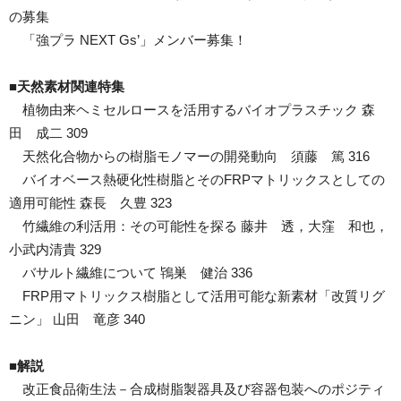
の募集
「強プラ NEXT Gs’」メンバー募集！
■天然素材関連特集
植物由来ヘミセルロースを活用するバイオプラスチック 森
田 成二 309
天然化合物からの樹脂モノマーの開発動向 須藤 篤 316
バイオベース熱硬化性樹脂とそのFRPマトリックスとしての
適用可能性 森長 久豊 323
竹繊維の利活用：その可能性を探る 藤井 透，大窪 和也，
小武内清貴 329
バサルト繊維について 鴇巣 健治 336
FRP用マトリックス樹脂として活用可能な新素材「改質リグ
ニン」 山田 竜彦 340
■解説
改正食品衛生法－合成樹脂製器具及び容器包装へのポジティ