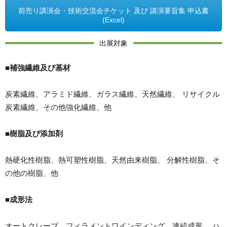
前売り講演会・技術交流会チケット 及び 講演要旨集 申込書
(Excel)
出展対象
■補強繊維及び基材
炭素繊維、アラミド繊維、ガラス繊維、天然繊維、 リサイクル
炭素繊維、その他強化繊維、他
■樹脂及び添加剤
熱硬化性樹脂、熱可塑性樹脂、天然由来樹脂、 分解性樹脂、そ
の他の樹脂、他
■成形法
オートクレーブ、フィラメントワインディング、連続成形、 ハ