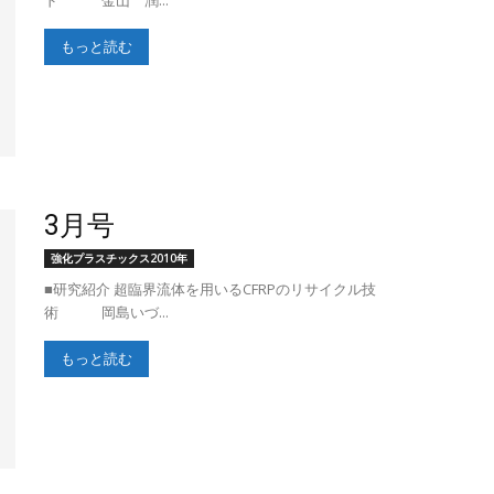
ド 金山 潤...
もっと読む
3月号
強化プラスチックス2010年
■研究紹介 超臨界流体を用いるCFRPのリサイクル技
術 岡島いづ...
もっと読む