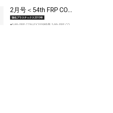
2月号＜54th FRP CO...
強化プラスチックス2010年
■54th FRP CON-EX2009特集 54th FRP CO...
もっと読む
1月号
強化プラスチックス2010年
■巻頭言 謹んで新年のご挨拶を申し上げます。 邉
吾一 1 ■...
もっと読む