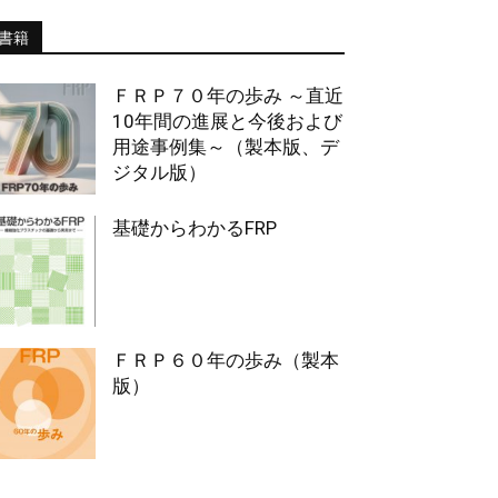
書籍
ＦＲＰ７０年の歩み ～直近
10年間の進展と今後および
用途事例集～（製本版、デ
ジタル版）
基礎からわかるFRP
ＦＲＰ６０年の歩み（製本
版）