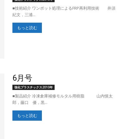
■技術紹介 ワンポット処理によるFRP再利用技術 井須
紀文，三浦...
ク
もっと読む
協
6月号
強化プラスチックス2010年
■製品紹介 冷凍倉庫補修モルタル用樹脂 山内慎太
郎，藤口 優，黒...
会）
もっと読む