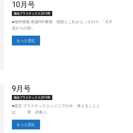
10月号
強化プラスチックス2010年
強
■海外情報 米国FRP事情 現状とこれから（その1）「大不
況からの回...
もっと読む
化
9月号
プ
強化プラスチックス2010年
■提言 プラスチックエンジニアの今 考えることと
は 菅 武春 2...
もっと読む