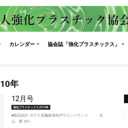
カレンダー
協会誌「強化プラスチックス」
JRPS（一
10年
般
12月号
強化プラスチックス2010年
■製品紹介 ガラス長繊維強化PPSコンパウンド 丸
山 豊 387...
社