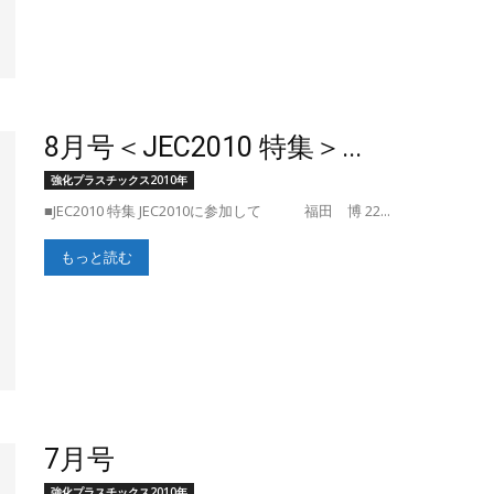
ラ
8月号＜JEC2010 特集＞...
ス
強化プラスチックス2010年
■JEC2010 特集 JEC2010に参加して 福田 博 22...
もっと読む
チ
ッ
7月号
強化プラスチックス2010年