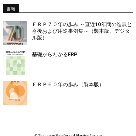
書籍
ＦＲＰ７０年の歩み ～直近10年間の進展と
今後および用途事例集～（製本版、デジタ
ル版）
基礎からわかるFRP
ＦＲＰ６０年の歩み（製本版）
© The Japan Reinforced Plastics Society