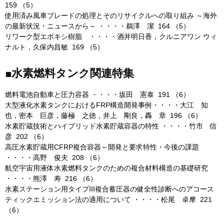
159 （5）
使用済み風車ブレードの処理とそのリサイクルへの取り組み ～海外
の最新状況・ニュースから～ ・・・・鵜澤 潔 164 （5）
リワーク型エポキシ樹脂 ・・・・酒井明日香，クルニアワン ウィ
ナルト，久保内昌敏 169 （5）
■水素燃料タンク関連特集
燃料電池自動車と圧力容器 ・・・・坂田 憲泰 191 （6）
大型液化水素タンクにおけるFRP構造開発事例・・・・大江 知
也，密本 巨彦，藤極 之徳，井上 剛良，轟 章 196 （6）
水素貯蔵技術とハイブリッド水素貯蔵容器の特性 ・・・・竹市 信
彦 202 （6）
高圧水素貯蔵用CFRP複合容器～開発と要求特性・今後の課題
・・・・高野 俊夫 208 （6）
航空宇宙用液体水素燃料タンクのための複合材料構造の基礎研究
・・・・熊澤 寿 216 （6）
水素ステーション用タイプIII複合蓄圧器の健全性診断へのアコース
ティックエミッション法の適用について ・・・・松尾 卓摩 221
（6）