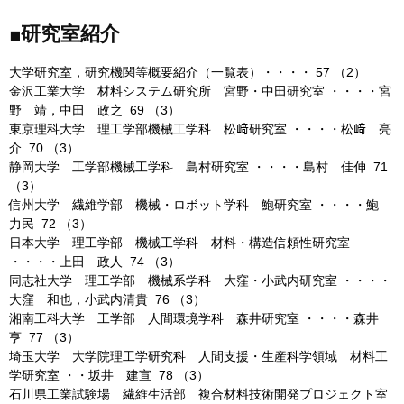
■研究室紹介
大学研究室，研究機関等概要紹介（一覧表）・・・・ 57 （2）
金沢工業大学 材料システム研究所 宮野・中田研究室 ・・・・宮
野 靖，中田 政之 69 （3）
東京理科大学 理工学部機械工学科 松﨑研究室 ・・・・松﨑 亮
介 70 （3）
静岡大学 工学部機械工学科 島村研究室 ・・・・島村 佳伸 71
（3）
信州大学 繊維学部 機械・ロボット学科 鮑研究室 ・・・・鮑
力民 72 （3）
日本大学 理工学部 機械工学科 材料・構造信頼性研究室
・・・・上田 政人 74 （3）
同志社大学 理工学部 機械系学科 大窪・小武内研究室 ・・・・
大窪 和也，小武内清貴 76 （3）
湘南工科大学 工学部 人間環境学科 森井研究室 ・・・・森井
亨 77 （3）
埼玉大学 大学院理工学研究科 人間支援・生産科学領域 材料工
学研究室 ・・坂井 建宣 78 （3）
石川県工業試験場 繊維生活部 複合材料技術開発プロジェクト室