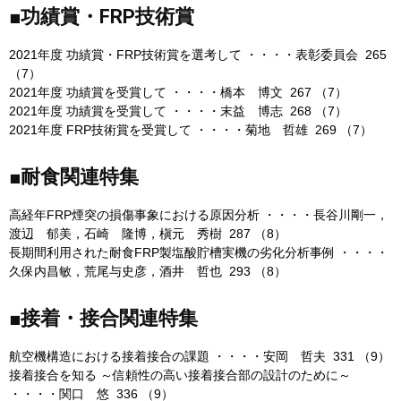
■功績賞・FRP技術賞
2021年度 功績賞・FRP技術賞を選考して ・・・・表彰委員会 265
（7）
2021年度 功績賞を受賞して ・・・・橋本 博文 267 （7）
2021年度 功績賞を受賞して ・・・・末益 博志 268 （7）
2021年度 FRP技術賞を受賞して ・・・・菊地 哲雄 269 （7）
■耐食関連特集
高経年FRP煙突の損傷事象における原因分析 ・・・・長谷川剛一，
渡辺 郁美，石崎 隆博，槇元 秀樹 287 （8）
長期間利用された耐食FRP製塩酸貯槽実機の劣化分析事例 ・・・・
久保内昌敏，荒尾与史彦，酒井 哲也 293 （8）
■接着・接合関連特集
航空機構造における接着接合の課題 ・・・・安岡 哲夫 331 （9）
接着接合を知る ～信頼性の高い接着接合部の設計のために～
・・・・関口 悠 336 （9）