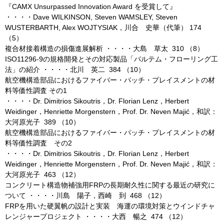
『CAMX Unsurpassed Innovation Award を受賞して』
・・・・Dave WILKINSON, Steven WAMSLEY, Steven
WUSTERBARTH, Alex WOJTYSIAK，川合 史華（代筆） 174
（5）
複合材接着構造の損傷進展解析 ・・・・大島 草太 310 （8）
ISO11296-9の規格開発とその対応製品「パルテム・フローリング工
法」の紹介 ・・・・北川 英二 384 （10）
航空機構造部品におけるファイバー・パッチ・プレイスメントの材
料等価性調査 その1
・・・・Dr. Dimitrios Sikoutris，Dr. Florian Lenz，Herbert
Weidinger，Henriette Morgenstern，Prof. Dr. Neven Majić，和訳：
大河原光子 389 （10）
航空機構造部品におけるファイバー・パッチ・プレイスメントの材
料等価性調査 その2
・・・・Dr. Dimitrios Sikoutris，Dr. Florian Lenz，Herbert
Weidinger，Henriette Morgenstern，Prof. Dr. Neven Majić，和訳：
大河原光子 463 （12）
コンクリート構造物補強用FRPの長期耐久性に関する最近の研究に
ついて ・・・・川島 陽子，西崎 到 468 （12）
FRPを用いた硬翼帆の設計と実装 海運の環境対策とウインドチャ
レンジャープロジェクト ・・・・大西 暢之 474 （12）