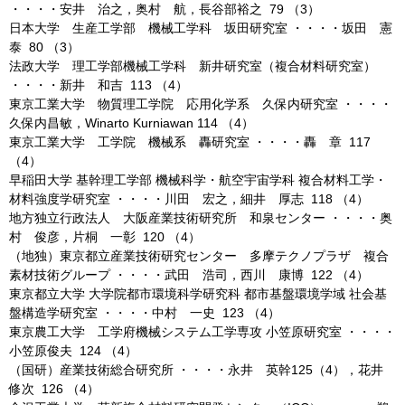
・・・・安井 治之，奥村 航，長谷部裕之 79 （3）
日本大学 生産工学部 機械工学科 坂田研究室 ・・・・坂田 憲
泰 80 （3）
法政大学 理工学部機械工学科 新井研究室（複合材料研究室）
・・・・新井 和吉 113 （4）
東京工業大学 物質理工学院 応用化学系 久保内研究室 ・・・・
久保内昌敏，Winarto Kurniawan 114 （4）
東京工業大学 工学院 機械系 轟研究室 ・・・・轟 章 117
（4）
早稲田大学 基幹理工学部 機械科学・航空宇宙学科 複合材料工学・
材料強度学研究室 ・・・・川田 宏之，細井 厚志 118 （4）
地方独立行政法人 大阪産業技術研究所 和泉センター ・・・・奥
村 俊彦，片桐 一彰 120 （4）
（地独）東京都立産業技術研究センター 多摩テクノプラザ 複合
素材技術グループ ・・・・武田 浩司，西川 康博 122 （4）
東京都立大学 大学院都市環境科学研究科 都市基盤環境学域 社会基
盤構造学研究室 ・・・・中村 一史 123 （4）
東京農工大学 工学府機械システム工学専攻 小笠原研究室 ・・・・
小笠原俊夫 124 （4）
（国研）産業技術総合研究所 ・・・・永井 英幹125（4），花井
修次 126 （4）