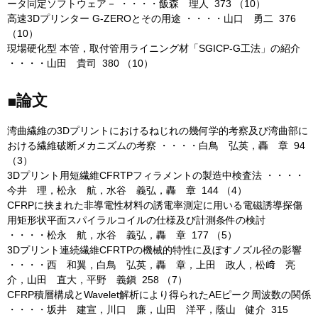
ータ同定ソフトウェア－ ・・・・飯森 理人 373 （10）
高速3Dプリンター G-ZEROとその用途 ・・・・山口 勇二 376
（10）
現場硬化型 本管，取付管用ライニング材「SGICP-G工法」の紹介
・・・・山田 貴司 380 （10）
■論文
湾曲繊維の3Dプリントにおけるねじれの幾何学的考察及び湾曲部に
おける繊維破断メカニズムの考察 ・・・・白鳥 弘英，轟 章 94
（3）
3Dプリント用短繊維CFRTPフィラメントの製造中検査法 ・・・・
今井 理，松永 航，水谷 義弘，轟 章 144 （4）
CFRPに挟まれた非導電性材料の誘電率測定に用いる電磁誘導探傷
用矩形状平面スパイラルコイルの仕様及び計測条件の検討
・・・・松永 航，水谷 義弘，轟 章 177 （5）
3Dプリント連続繊維CFRTPの機械的特性に及ぼすノズル径の影響
・・・・西 和翼，白鳥 弘英，轟 章，上田 政人，松﨑 亮
介，山田 直大，平野 義鎭 258 （7）
CFRP積層構成とWavelet解析により得られたAEピーク周波数の関係
・・・・坂井 建宣，川口 廉，山田 洋平，蔭山 健介 315