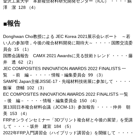
金沢工業大学 革新複合材料研究開発センター（ICC） ・・・・鵜
澤 潔 128 （4）
■報告
Donghwan Cho教授による JEC Korea 2021展示会レポート ～若
い人の参加増，今後の複合材料開発に期待大～ ・・・・国際交流委
員会 15 （1）
国際会議報告 CAMX 2021 Awardsに見る技術トレンド ・・・・藤
井 透 62 （2）
JEC COMPOSITES INNOVATION AWARDS 2022 FINALISTS 一
覧 －前 編－ ・・・・情報・編集委員会 99 （3）
SAMPE Japan主催JISSE-17・先端材料技術展に参加して ・・・・
飯塚 啓輔 102 （3）
EC COMPOSITES INNOVATION AWARDS 2022 FINALISTS 一覧
－後 編－ ・・・・情報・編集委員会 150 （4）
第13回日本複合材料会議（JCCM-13）参加報告 ・・・・仲井 朝
美 153 （4）
FRPオンラインセミナー「3Dプリント複合材と今後の展望」を受講
して ・・・・坂井 建宣 184 （5）
2022年FRP入門講習会（ハイブリッド講習会）を開催して ・・・・