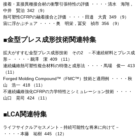
接着・直接異種接合材の衝撃引張特性の評価 ・・・・清水 海翔，
中井 賢治 342 （9）
熱可塑性CFRPの融着接合と評価 ・・・・田邉 大貴 349 （9）
宙に浮かぶチェア ・・・・奥 明栄，冨安 禎市 356 （9）
■金型プレス成形技術関連特集
拡大がすすむ金型プレス成形技術 その2 －不連続材料とプレス成
形－ ・・・・鵜澤 潔 409 （11）
連続繊維熱可塑性複合材料の特徴と成形法 ・・・・馬場 俊一 413
（11）
Forged Molding Compound™（FMC™）技術と適用例 ・・・・秋
山 浩一 418 （11）
不連続繊維強化CFRPの力学特性とシミュレーション技術 ・・・・
山口 晃司 424 （11）
■LCA関連特集
ライフサイクルアセスメント－持続可能性な将来に向けて－
・・・・本藤 祐樹 445 （12）