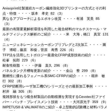
Anisoprint社製連続カーボン繊維強化3Dプリンターの方式とその利
点・特徴 ・・・・坂本 孝史 82 （3）
異なるアプローチによるエポキシ改質 ・・・・有浦 芙美 85
（3）
最新の有限要素解析環境を利用した複合材料のマルチスケール・マ
ルチフィジックス解析のご紹介 ・・・・米 大海，橋口 真宜 131
（4）
ニュージェネレーションカーボンプリプレグと2次加工 ・・・・圖
子 博昭，藤原 和俊，菅原 寿秀 226 （6）
TFP法を活用したトポロジー最適化CFRP成形技術の紹介 ・・・・
松峯 拓郎 229 （6）
耐食性樹脂 ・・・・伊藤 直久 296 （8）
パネルタンク片槽毎更新の紹介 ・・・・金山 整 299 （8）
難燃性に優れるフェノール系SMC-CFRPの紹介 ・・・・堀井 敏
行 302 （8）
CFRP切断用レーザ加工機CVシリーズとその最新加工事例 ・・・・
村井 融 305 （8）
複雑形状をもつ複合材製品の自動積層を実現するCevotec社ファイ
バー・パッチ・プレイスメント技術 ・・・・大河原光子 359 （9）
IMPETUS® & VALIMAT®のご紹介－卓上型動的試験機と材料パラメ