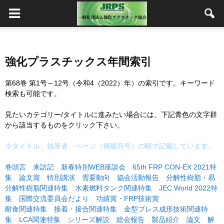
強化プラスチックス年間索引
第68巻 第1号～12号（令和4（2022）年）の索引です。キーワード
検索も可能です。
見たいカテゴリー/タイトルに進みたい場合には、下記青色の文字群
から該当するものをクリック下さい。
※タイトル、執筆者、ページ（掲載月号）の順で記載しています。
巻頭言
来訪記
新春特別WEB座談会
65th FRP CON-EX 2021特
集
論文賞
特別講演
需要動向
協会活動報告
分解性樹脂・易
分解性樹脂関連特集
水素燃料タンク関連特集
JEC World 2022特
集
国際交流委員会だより
功績賞・FRP技術賞
耐食関連特集
接着・接合関連特集
金型プレス成形技術関連特
集
LCA関連特集
シリーズ解説
総会報告
製品紹介
論文
解