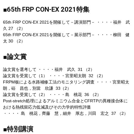
■
65th FRP CON-EX 2021
特集
65th FRP CON-EX 2021を開催して－講演部門－ ・・・・福井 武
久 27 （2）
65th FRP CON-EX 2021を開催して－展示部門－ ・・・・柳田 健
太 30 （2）
■論文賞
論文賞を選考して ・・・・福井 武久 31 （2）
論文賞を受賞して（1） ・・・・宮里昭太朗 32 （2）
FRPM板による水路補修工法のモニタリング調査 ・・・・宮里昭太
朗，硲 昌也，別當 欣謙 33（2）
論文賞を受賞して（2） ・・・・島 桃花 36 （2）
Post-stretch処理によるアルミニウム合金とCFRTPの異種接合体に
おける熱残留応力低減及びその力学的特性評価
・・・・ 島 桃花，齊藤 慧，細井 厚志，川田 宏之 37 （2）
■特別講演