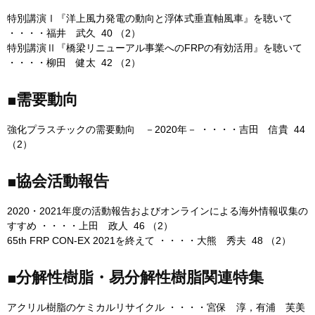
特別講演Ⅰ『洋上風力発電の動向と浮体式垂直軸風車』を聴いて
・・・・福井 武久 40 （2）
特別講演Ⅱ『橋梁リニューアル事業へのFRPの有効活用』を聴いて
・・・・柳田 健太 42 （2）
■需要動向
強化プラスチックの需要動向 －2020年－ ・・・・吉田 信貴 44
（2）
■協会活動報告
2020・2021年度の活動報告およびオンラインによる海外情報収集の
すすめ ・・・・上田 政人 46 （2）
65th FRP CON-EX 2021を終えて ・・・・大熊 秀夫 48 （2）
■分解性樹脂・易分解性樹脂関連特集
アクリル樹脂のケミカルリサイクル ・・・・宮保 淳，有浦 芙美