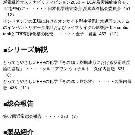
炭素繊維サステナビリティビジョン2050 ～ LCA“炭素繊維協会モデ
ル”を中心に～ ・・・・日本化学繊維協会 炭素繊維協会委員会 451
（12）
インドネシアの工場におけるオンサイト型生活系排水処理システム
のインベントリデータ集計およびライフサイクル影響評価－septic
tankとFRP製浄化槽の比較－ ・・・・金子 愛里 457 （12）
■シリーズ解説
とってもやさしいFRPの化学『その19：樹脂成形における反応速度
論の基礎』 ・・・・クルニアワン ウィナルト，久保内昌敏 321
（8）
とってもやさしいFRPの化学『その20：耐水性』 ・・・・久保内昌
敏 433 （11）
■総会報告
第67回通常総会報告 ・・・・270 （7）
■製品紹介